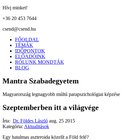
Hívj minket!
+36 20 453 7644
csend@csend.hu
FŐOLDAL
TÉMÁK
IDŐPONTOK
ELŐADÓINK
RÓLUNK MONDTÁK
BLOG
Mantra Szabadegyetem
Magyarország legnagyobb múltú parapszichológiai képzése
Szeptemberben itt a világvége
Írta:
Dr. Földes László
aug. 25 2015
Kategória:
Aktualitások
Egy hatalmas aszteroida közelít a Föld felé?