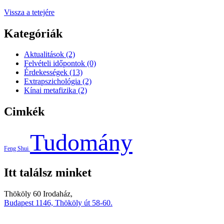
Vissza a tetejére
Kategóriák
Aktualitások
(2)
Felvételi időpontok
(0)
Érdekességek
(13)
Extrapszichológia
(2)
Kínai metafizika
(2)
Cimkék
Tudomány
Feng Shui
Itt találsz minket
Thököly 60 Irodaház,
Budapest 1146, Thököly út 58-60.