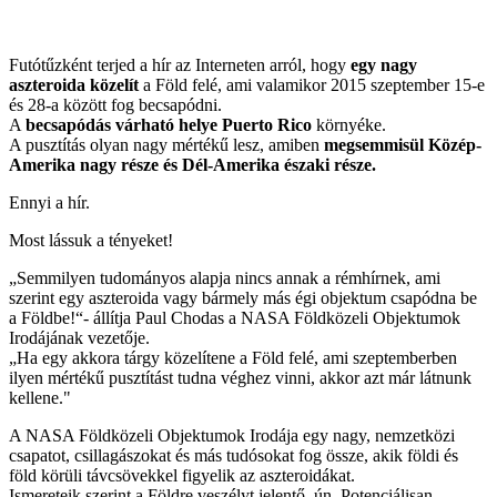
Futótűzként terjed a hír az Interneten arról, hogy
egy nagy
aszteroida közelít
a Föld felé, ami valamikor 2015 szeptember 15-e
és 28-a között fog becsapódni.
A
becsapódás várható helye Puerto Rico
környéke.
A pusztítás olyan nagy mértékű lesz, amiben
megsemmisül Közép-
Amerika nagy része és Dél-Amerika északi része.
Ennyi a hír.
Most lássuk a tényeket!
„Semmilyen tudományos alapja nincs annak a rémhírnek, ami
szerint egy aszteroida vagy bármely más égi objektum csapódna be
a Földbe!“- állítja Paul Chodas a NASA Földközeli Objektumok
Irodájának vezetője.
„Ha egy akkora tárgy közelítene a Föld felé, ami szeptemberben
ilyen mértékű pusztítást tudna véghez vinni, akkor azt már látnunk
kellene."
A NASA Földközeli Objektumok Irodája egy nagy, nemzetközi
csapatot, csillagászokat és más tudósokat fog össze, akik földi és
föld körüli távcsövekkel figyelik az aszteroidákat.
Ismereteik szerint a Földre veszélyt jelentő, ún. Potenciálisan