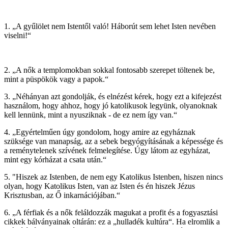
1. „A gyűlölet nem Istentől való! Háborút sem lehet Isten nevében
viselni!“
2. „A nők a templomokban sokkal fontosabb szerepet töltenek be,
mint a püspökök vagy a papok.“
3. „Néhányan azt gondolják, és elnézést kérek, hogy ezt a kifejezést
használom, hogy ahhoz, hogy jó katolikusok legyünk, olyanoknak
kell lennünk, mint a nyusziknak - de ez nem így van.“
4. „Egyértelműen úgy gondolom, hogy amire az egyháznak
szüksége van manapság, az a sebek begyógyításának a képessége és
a reménytelenek szívének felmelegítése. Úgy látom az egyházat,
mint egy kórházat a csata után.“
5. "Hiszek az Istenben, de nem egy Katolikus Istenben, hiszen nincs
olyan, hogy Katolikus Isten, van az Isten és én hiszek Jézus
Krisztusban, az Ő inkarnációjában.“
6. „A férfiak és a nők feláldozzák magukat a profit és a fogyasztási
cikkek bálványainak oltárán: ez a „hulladék kultúra“. Ha elromlik a