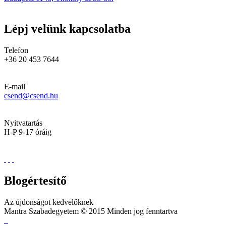
Lépj velünk kapcsolatba
Telefon
+36 20 453 7644
E-mail
csend@csend.hu
Nyitvatartás
H-P 9-17 óráig
Blogértesítő
Az újdonságot kedvelőknek
Mantra Szabadegyetem © 2015 Minden jog fenntartva