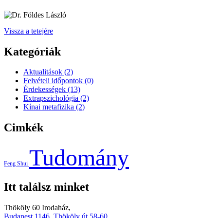
Vissza a tetejére
Kategóriák
Aktualitások
(2)
Felvételi időpontok
(0)
Érdekességek
(13)
Extrapszichológia
(2)
Kínai metafizika
(2)
Cimkék
Tudomány
Feng Shui
Itt találsz minket
Thököly 60 Irodaház,
Budapest 1146, Thököly út 58-60.