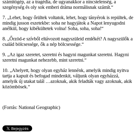
számítógép, az a tragédia, de ugyanakkor a nincstelenség, a
szegénység és oly sok emberi dráma normálisnak számít.“
7. „Lehet, hogy őrültek voltatok, lehet, hogy tányérok is repültek, de
mindig jusson eszetekbe: soha ne hagyjátok a Napot lenyugodni
anélkül, hogy kibékültetek volna! Soha, soha, soha!“
8. „Őrzöd-e szívből eltávozott nagyszüleid emlékét? A nagyszülők a
család bölcsessége, ők a nép bölcsessége.“
9. „Az igaz szeretet, szeretni és hagyni magunkat szeretni. Hagyni
szeretni magunkat nehezebb, mint szeretni.“
10. „Ahelyett, hogy olyan egyház lennénk, amelyik mindig nyitva
tartja a kapuit és befogad mindenkit, váljunk olyan egyházzá,
amelyik új utakat talál …azoknak, akik feladták vagy azoknak, akik
közömbösek.“
(Forrás: National Geographic)