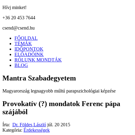
Hívj minket!
+36 20 453 7644
csend@csend.hu
FŐOLDAL
TÉMÁK
IDŐPONTOK
ELŐADÓINK
RÓLUNK MONDTÁK
BLOG
Mantra Szabadegyetem
Magyarország legnagyobb múltú parapszichológiai képzése
Provokatív (?) mondatok Ferenc pápa
szájából
Írta:
Dr. Földes László
júl. 20 2015
Kategória:
Érdekességek